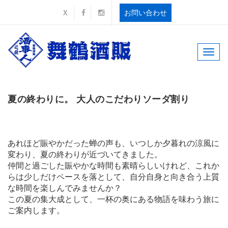
お問い合わせ
Ｘ
Toggle
naviga
夏の終わりに。 大人のこだわりソーダ割り
あれほど賑やかだった蝉の声も、いつしか夕暮れの涼風に
変わり、夏の終わりが近づいてきました。
仲間と過ごした賑やかな時間も素晴らしいけれど、これか
らは少しだけペースを落として、自分自身と向き合う上質
な時間を楽しんでみませんか？
この夏の集大成として、一杯の奥にある物語を味わう旅に
ご案内します。