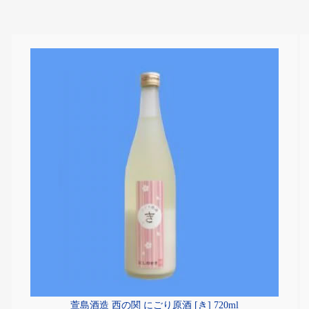
萱島酒造 西の関 にごり原酒 [き] 720ml